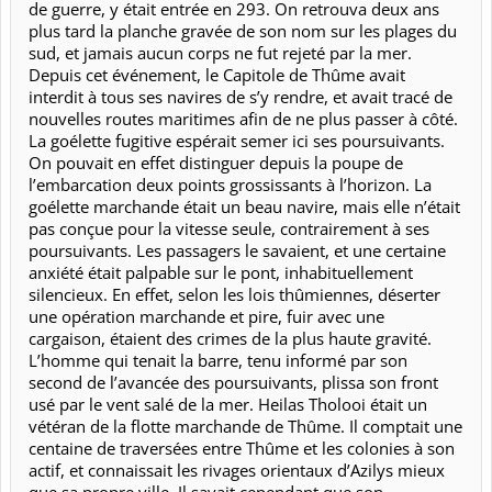
de guerre, y était entrée en 293. On retrouva deux ans
plus tard la planche gravée de son nom sur les plages du
sud, et jamais aucun corps ne fut rejeté par la mer.
Depuis cet événement, le Capitole de Thûme avait
interdit à tous ses navires de s’y rendre, et avait tracé de
nouvelles routes maritimes afin de ne plus passer à côté.
La goélette fugitive espérait semer ici ses poursuivants.
On pouvait en effet distinguer depuis la poupe de
l’embarcation deux points grossissants à l’horizon. La
goélette marchande était un beau navire, mais elle n’était
pas conçue pour la vitesse seule, contrairement à ses
poursuivants. Les passagers le savaient, et une certaine
anxiété était palpable sur le pont, inhabituellement
silencieux. En effet, selon les lois thûmiennes, déserter
une opération marchande et pire, fuir avec une
cargaison, étaient des crimes de la plus haute gravité.
L’homme qui tenait la barre, tenu informé par son
second de l’avancée des poursuivants, plissa son front
usé par le vent salé de la mer. Heilas Tholooi était un
vétéran de la flotte marchande de Thûme. Il comptait une
centaine de traversées entre Thûme et les colonies à son
actif, et connaissait les rivages orientaux d’Azilys mieux