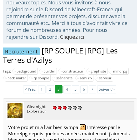
nouveaux topics. Nous vous invitons à nous
rejoindre sur le Discord de Minecraft-France qui
permet de présenter vos projets, discuter avec la
communauté etc.. Merci à tous d'avoir fait vivre ce
forum de nombreuses années. Pour nous
rejoindre sur Discord,
Cliquez ici
[RP SOUPLE|RPG] Les
Recrutement
Terres d'Azilys
Tags:
background
builder
constructeur
graphiste
mmorpg
pack maker
rp souple
scénariste
semi rp
serveur
< Préc
1
2
3
4
5
6
7
Suivant >
Gleanight
Explorateur
Votre projet m'a l'air bien sympa
Intéressé par le
MmoRpg depuis quelques années maintenant, j'aimerais
bien en savoir plus sur le futur serveur si possible :)