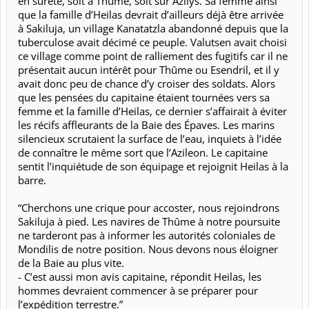
en sûreté, soit à Thûme, soit sur Azilys. Sa femme ainsi
que la famille d’Heilas devrait d’ailleurs déjà être arrivée
à Sakiluja, un village Kanatatzla abandonné depuis que la
tuberculose avait décimé ce peuple. Valutsen avait choisi
ce village comme point de ralliement des fugitifs car il ne
présentait aucun intérêt pour Thûme ou Esendril, et il y
avait donc peu de chance d’y croiser des soldats. Alors
que les pensées du capitaine étaient tournées vers sa
femme et la famille d’Heilas, ce dernier s’affairait à éviter
les récifs affleurants de la Baie des Épaves. Les marins
silencieux scrutaient la surface de l’eau, inquiets à l’idée
de connaître le même sort que l’Azileon. Le capitaine
sentit l’inquiétude de son équipage et rejoignit Heilas à la
barre.
“Cherchons une crique pour accoster, nous rejoindrons
Sakiluja à pied. Les navires de Thûme à notre poursuite
ne tarderont pas à informer les autorités coloniales de
Mondilis de notre position. Nous devons nous éloigner
de la Baie au plus vite.
- C’est aussi mon avis capitaine, répondit Heilas, les
hommes devraient commencer à se préparer pour
l’expédition terrestre.”