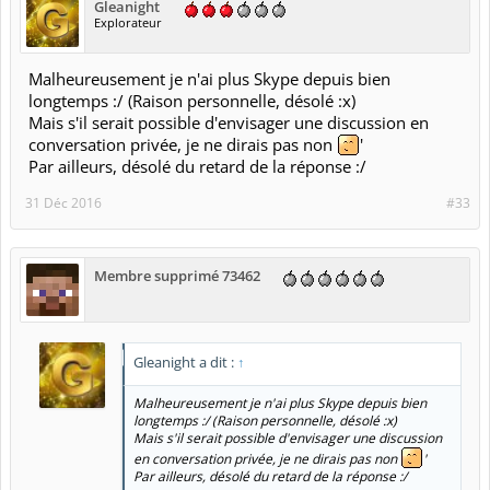
Gleanight
Explorateur
Malheureusement je n'ai plus Skype depuis bien
longtemps :/ (Raison personnelle, désolé :x)
Mais s'il serait possible d'envisager une discussion en
conversation privée, je ne dirais pas non
'
Par ailleurs, désolé du retard de la réponse :/
31 Déc 2016
#33
Membre supprimé 73462
Gleanight a dit :
↑
Malheureusement je n'ai plus Skype depuis bien
longtemps :/ (Raison personnelle, désolé :x)
Mais s'il serait possible d'envisager une discussion
en conversation privée, je ne dirais pas non
'
Par ailleurs, désolé du retard de la réponse :/