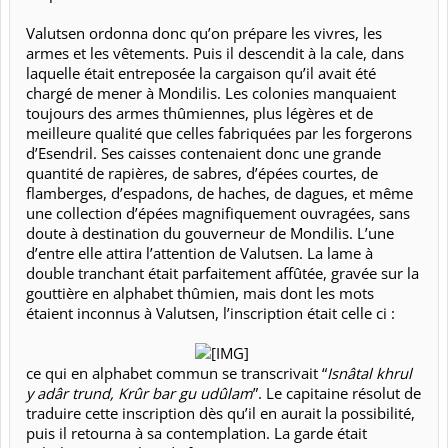
Valutsen ordonna donc qu’on prépare les vivres, les
armes et les vêtements. Puis il descendit à la cale, dans
laquelle était entreposée la cargaison qu’il avait été
chargé de mener à Mondilis. Les colonies manquaient
toujours des armes thûmiennes, plus légères et de
meilleure qualité que celles fabriquées par les forgerons
d’Esendril. Ses caisses contenaient donc une grande
quantité de rapières, de sabres, d’épées courtes, de
flamberges, d’espadons, de haches, de dagues, et même
une collection d’épées magnifiquement ouvragées, sans
doute à destination du gouverneur de Mondilis. L’une
d’entre elle attira l’attention de Valutsen. La lame à
double tranchant était parfaitement affûtée, gravée sur la
gouttière en alphabet thûmien, mais dont les mots
étaient inconnus à Valutsen, l’inscription était celle ci :
​
ce qui en alphabet commun se transcrivait “
Isnâtal khrul
y adâr trund, Krûr bar gu udûlam
”. Le capitaine résolut de
traduire cette inscription dès qu’il en aurait la possibilité,
puis il retourna à sa contemplation. La garde était