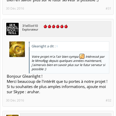
30 Déc 2016
#31
31elliot10
Explorateur
Gleanight a dit :
↑
Votre projet m'a l'air bien sympa
Intéressé par
le MmoRpg depuis quelques années maintenant,
j'aimerais bien en savoir plus sur le futur serveur si
possible :)
Bonjour Gleanlight !
Merci beaucoup de l'intérêt que tu portes à notre projet !
Si tu souhaites de plus amples informations, ajoute moi
sur Skype : aruhar.
30 Déc 2016
#32