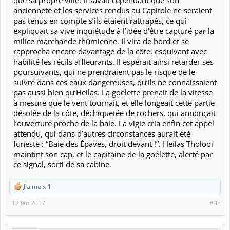
que sa propre ville. Il savait cependant que son
ancienneté et les services rendus au Capitole ne seraient
pas tenus en compte s’ils étaient rattrapés, ce qui
expliquait sa vive inquiétude à l’idée d’être capturé par la
milice marchande thûmienne. Il vira de bord et se
rapprocha encore davantage de la côte, esquivant avec
habilité les récifs affleurants. Il espérait ainsi retarder ses
poursuivants, qui ne prendraient pas le risque de le
suivre dans ces eaux dangereuses, qu’ils ne connaissaient
pas aussi bien qu’Heilas. La goélette prenait de la vitesse
à mesure que le vent tournait, et elle longeait cette partie
désolée de la côte, déchiquetée de rochers, qui annonçait
l’ouverture proche de la baie. La vigie cria enfin cet appel
attendu, qui dans d’autres circonstances aurait été
funeste : “Baie des Épaves, droit devant !”. Heilas Tholooi
maintint son cap, et le capitaine de la goélette, alerté par
ce signal, sorti de sa cabine.
J'aime x
1
12 Jan 2017
#38