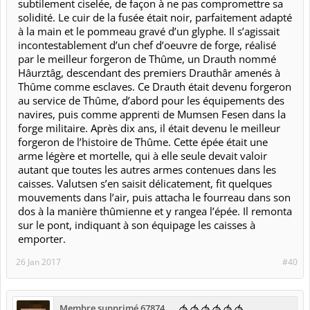
subtilement ciselée, de façon à ne pas compromettre sa
solidité. Le cuir de la fusée était noir, parfaitement adapté
à la main et le pommeau gravé d’un glyphe. Il s’agissait
incontestablement d’un chef d’oeuvre de forge, réalisé
par le meilleur forgeron de Thûme, un Drauth nommé
Hâurztâg, descendant des premiers Drauthâr amenés à
Thûme comme esclaves. Ce Drauth était devenu forgeron
au service de Thûme, d’abord pour les équipements des
navires, puis comme apprenti de Mumsen Fesen dans la
forge militaire. Après dix ans, il était devenu le meilleur
forgeron de l’histoire de Thûme. Cette épée était une
arme légère et mortelle, qui à elle seule devait valoir
autant que toutes les autres armes contenues dans les
caisses. Valutsen s’en saisit délicatement, fit quelques
mouvements dans l’air, puis attacha le fourreau dans son
dos à la manière thûmienne et y rangea l’épée. Il remonta
sur le pont, indiquant à son équipage les caisses à
emporter.
26 Jan 2017
#40
Membre supprimé 67874