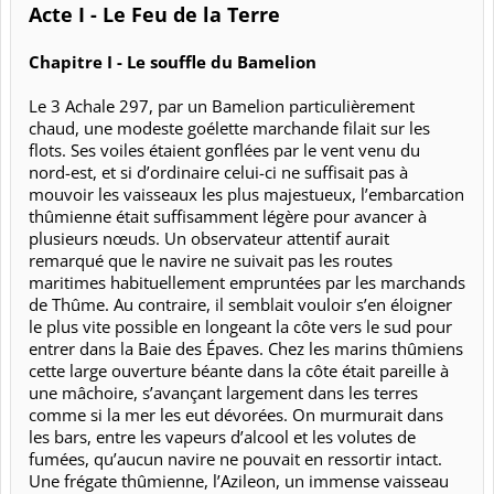
Acte I - Le Feu de la Terre
Chapitre I - Le souffle du Bamelion
Le 3 Achale 297, par un Bamelion particulièrement
chaud, une modeste goélette marchande filait sur les
flots. Ses voiles étaient gonflées par le vent venu du
nord-est, et si d’ordinaire celui-ci ne suffisait pas à
mouvoir les vaisseaux les plus majestueux, l’embarcation
thûmienne était suffisamment légère pour avancer à
plusieurs nœuds. Un observateur attentif aurait
remarqué que le navire ne suivait pas les routes
maritimes habituellement empruntées par les marchands
de Thûme. Au contraire, il semblait vouloir s’en éloigner
le plus vite possible en longeant la côte vers le sud pour
entrer dans la Baie des Épaves. Chez les marins thûmiens
cette large ouverture béante dans la côte était pareille à
une mâchoire, s’avançant largement dans les terres
comme si la mer les eut dévorées. On murmurait dans
les bars, entre les vapeurs d’alcool et les volutes de
fumées, qu’aucun navire ne pouvait en ressortir intact.
Une frégate thûmienne, l’Azileon, un immense vaisseau