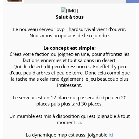
MENU
Rechercher dans les forums
Messages récents
Forums
Hors Minecraft
Corbeille
[SURVIVAL PVP] Rebattle
shark64