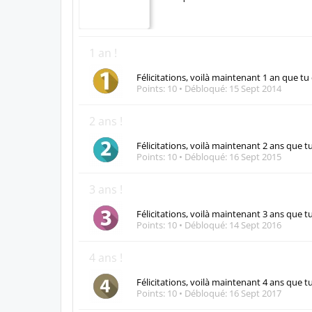
FORUMS
HASHTAGS
TR
MEMBRES
Membres notables
Visiteurs actuels
Activités récentes
Membres
Galingueur_
Trophées
Trophées de la fidélité
7 ans !
Félicitations, voilà maintenant 7 ans que tu
Débloqué:
27 Août 2021
1 an !
Félicitations, voilà maintenant 1 an que tu
Points: 10
Débloqué:
15 Sept 2014