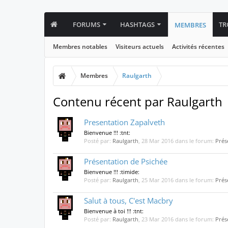
FORUMS
HASHTAGS
TR
MEMBRES
Membres notables
Visiteurs actuels
Activités récentes
Membres
Raulgarth
Contenu récent par Raulgarth
Presentation Zapalveth
Bienvenue !!! :tnt:
Posté par:
Raulgarth
,
28 Mar 2016
dans le forum:
Prés
Présentation de Psichée
Bienvenue !!! :timide:
Posté par:
Raulgarth
,
25 Mar 2016
dans le forum:
Prés
Salut à tous, C'est Macbry
Bienvenue à toi !!! :tnt:
Posté par:
Raulgarth
,
23 Mar 2016
dans le forum:
Prés