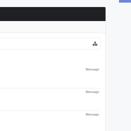
Message
Message
Message