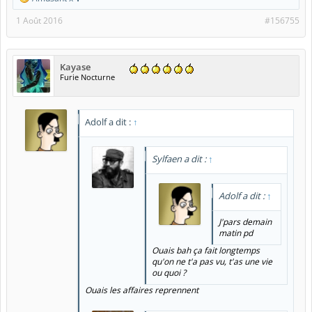
1 Août 2016
#156755
Kayase
Furie Nocturne
Adolf a dit :
↑
Sylfaen a dit :
↑
Adolf a dit :
↑
J'pars demain
matin pd
Ouais bah ça fait longtemps
qu'on ne t'a pas vu, t'as une vie
ou quoi ?
Ouais les affaires reprennent