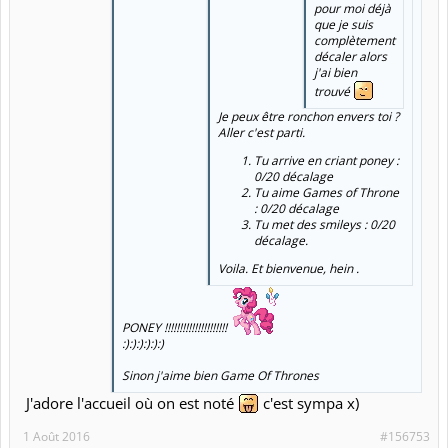
pour moi déjà
que je suis
complètement
décaler alors
j'ai bien
trouvé
Je peux être ronchon envers toi ?
Aller c'est parti.
Tu arrive en criant poney :
0/20 décalage
Tu aime Games of Throne
: 0/20 décalage
Tu met des smileys : 0/20
décalage.
Voila. Et bienvenue, hein .
PONEY !!!!!!!!!!!!!!!!!!!!!
:):):):):):)
Sinon j'aime bien Game Of Thrones
J'adore l'accueil où on est noté
c'est sympa x)
1 Août 2016
#156753