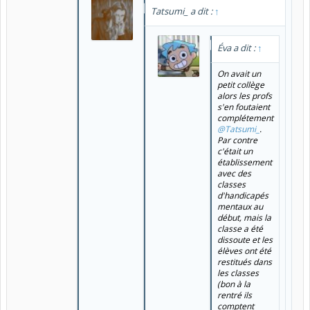
Tatsumi_ a dit :
↑
Éva a dit :
↑
On avait un
petit collège
alors les profs
s'en foutaient
complétement
@Tatsumi_
.
Par contre
c'était un
établissement
avec des
classes
d'handicapés
mentaux au
début, mais la
classe a été
dissoute et les
élèves ont été
restitués dans
les classes
(bon à la
rentré ils
comptent