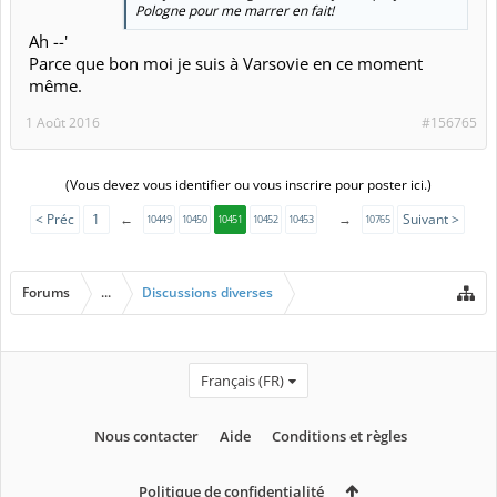
Pologne pour me marrer en fait!
Ah --'
Parce que bon moi je suis à Varsovie en ce moment
même.
1 Août 2016
#156765
(Vous devez vous identifier ou vous inscrire pour poster ici.)
< Préc
1
←
→
Suivant >
10449
10450
10451
10452
10453
10765
Forums
...
Discussions diverses
Français (FR)
Nous contacter
Aide
Conditions et règles
Politique de confidentialité