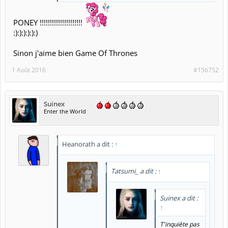
PONEY !!!!!!!!!!!!!!!!!!!!!
:):):):):):)
Sinon j'aime bien Game Of Thrones
1 Août 2016
#156752
Suinex
Enter the World
Heanorath a dit :
↑
Tatsumi_ a dit :
↑
Suinex a dit :
↑
T'inquiète pas