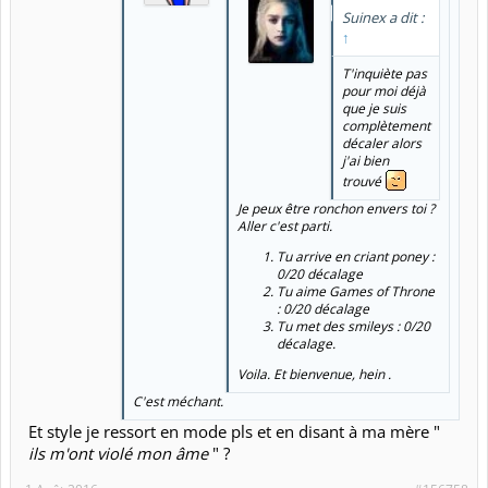
Suinex a dit :
↑
T'inquiète pas
pour moi déjà
que je suis
complètement
décaler alors
j'ai bien
trouvé
Je peux être ronchon envers toi ?
Aller c'est parti.
Tu arrive en criant poney :
0/20 décalage
Tu aime Games of Throne
: 0/20 décalage
Tu met des smileys : 0/20
décalage.
Voila. Et bienvenue, hein .
C'est méchant.
Et style je ressort en mode pls et en disant à ma mère "
ils m'ont violé mon âme
" ?