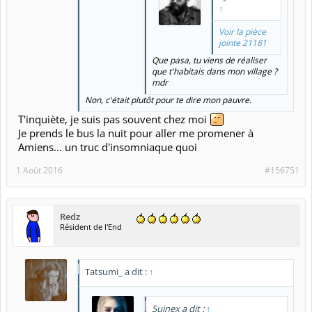
↑
Voir la pièce
jointe 21181
Que pasa, tu viens de réaliser
que t'habitais dans mon village ?
mdr
Non, c'était plutôt pour te dire mon pauvre.
T'inquiète, je suis pas souvent chez moi
Je prends le bus la nuit pour aller me promener à
Amiens... un truc d'insomniaque quoi
1 Août 2016
#156751
Redz
Résident de l'End
Tatsumi_ a dit :
↑
Suinex a dit :
↑