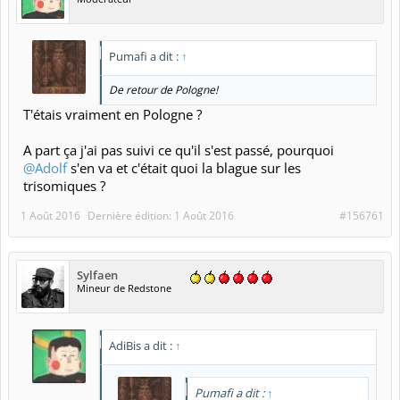
Pumafi a dit :
↑
De retour de Pologne!
T'étais vraiment en Pologne ?
A part ça j'ai pas suivi ce qu'il s'est passé, pourquoi
@Adolf
s'en va et c'était quoi la blague sur les
trisomiques ?
1 Août 2016
Dernière édition:
1 Août 2016
#156761
Sylfaen
Mineur de Redstone
AdiBis a dit :
↑
Pumafi a dit :
↑