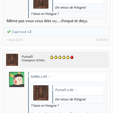
De retour de Pologne!
T'étais en Pologne ?
Même pas vous vous êtes vu... choqué et deçu.
J'approuve x
2
1 Août 2016
#156762
Pumafi
Champion d'Odin
AdiBis a dit :
↑
Pumafi a dit :
↑
De retour de Pologne!
T'étais en Pologne ?