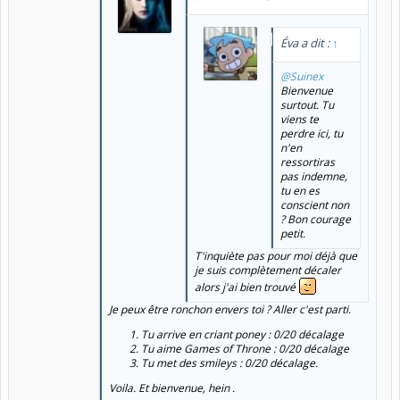
Éva a dit :
↑
@Suinex
Bienvenue
surtout. Tu
viens te
perdre ici, tu
n'en
ressortiras
pas indemne,
tu en es
conscient non
? Bon courage
petit.
T'inquiète pas pour moi déjà que
je suis complètement décaler
alors j'ai bien trouvé
Je peux être ronchon envers toi ? Aller c'est parti.
Tu arrive en criant poney : 0/20 décalage
Tu aime Games of Throne : 0/20 décalage
Tu met des smileys : 0/20 décalage.
Voila. Et bienvenue, hein .