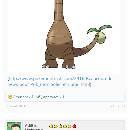
(
http://www.pokemontrash.com/2916-Beaucoup-de-
news-pour-Pok_mon-Soleil-et-Lune-.html
)
Amusant x
2
J'approuve x
1
1 Août 2016
#156760
AdiBis
Modérateur