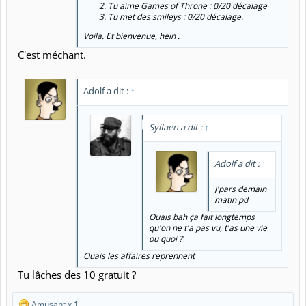
Tu aime Games of Throne : 0/20 décalage
Tu met des smileys : 0/20 décalage.
Voila. Et bienvenue, hein .
C'est méchant.
Adolf a dit :
↑
Sylfaen a dit :
↑
Adolf a dit :
↑
J'pars demain
matin pd
Ouais bah ça fait longtemps
qu'on ne t'a pas vu, t'as une vie
ou quoi ?
Ouais les affaires reprennent
Tu lâches des 10 gratuit ?
Amusant x
1