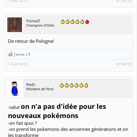
1 Août 2016
#156758
Pumafi
Champion d'Odin
De retour de Pologne!
J'aime x
1
1 Août 2016
#156759
Redz
Résident de l'End
on n'a pas d'idée pour les
-salut
nouveaux pokémons
-on fait quoi ?
-on prend les pokemons des anciennes générations et on
les transforme