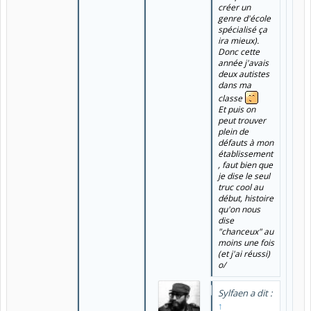
créer un
genre d'école
spécialisé ça
ira mieux).
Donc cette
année j'avais
deux autistes
dans ma
classe
Et puis on
peut trouver
plein de
défauts à mon
établissement
, faut bien que
je dise le seul
truc cool au
début, histoire
qu'on nous
dise
"chanceux" au
moins une fois
(et j'ai réussi)
o/
Sylfaen a dit :
↑