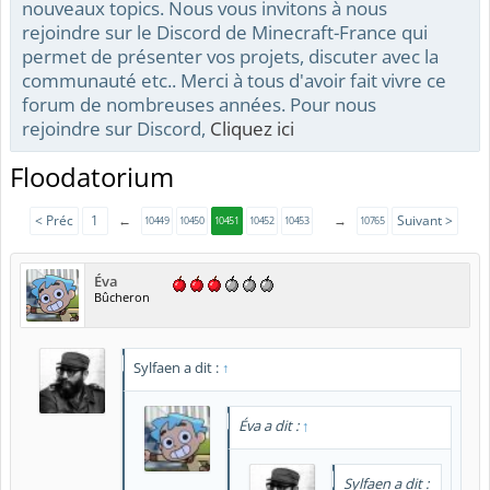
nouveaux topics. Nous vous invitons à nous
rejoindre sur le Discord de Minecraft-France qui
permet de présenter vos projets, discuter avec la
communauté etc.. Merci à tous d'avoir fait vivre ce
forum de nombreuses années. Pour nous
rejoindre sur Discord,
Cliquez ici
Floodatorium
< Préc
1
←
→
Suivant >
10449
10450
10451
10452
10453
10765
Éva
Bûcheron
Sylfaen a dit :
↑
Éva a dit :
↑
Sylfaen a dit :