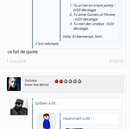
Tu arrive en criant poney :
0/20 décalage
Tu aime Games of Throne
: 0/20 décalage
Tu met des smileys : 0/20
décalage.
Voila. Et bienvenue, hein .
C'est méchant.
ce fail de quote
1 Août 2016
#156757
Suinex
Enter the World
Sylfaen a dit :
↑
Heanorath a dit :
↑